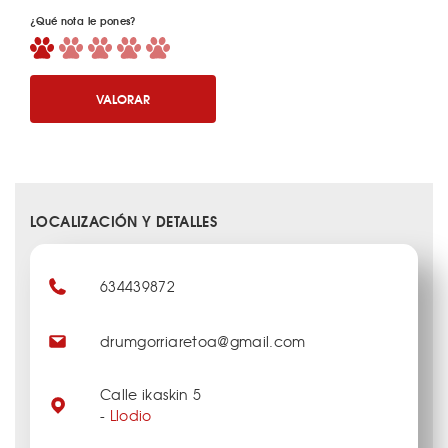
¿Qué nota le pones?
VALORAR
LOCALIZACIÓN Y DETALLES
634439872
drumgorriaretoa@gmail.com
Calle ikaskin 5
-
Llodio