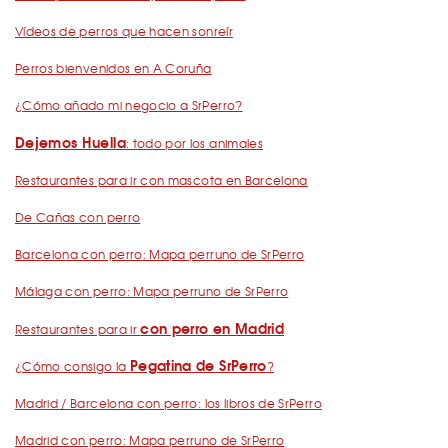
Vídeos de perros que hacen sonreír
Perros bienvenidos en A Coruña
¿Cómo añado mi negocio a SrPerro?
Dejemos Huella
: todo por los animales
Restaurantes para ir con mascota en Barcelona
De Cañas con perro
Barcelona con perro: Mapa perruno de SrPerro
Málaga con perro: Mapa perruno de SrPerro
con perro en Madrid
Restaurantes para ir
Pegatina de SrPerro
¿Cómo consigo la
?
Madrid / Barcelona con perro: los libros de SrPerro
Madrid con perro: Mapa perruno de SrPerro