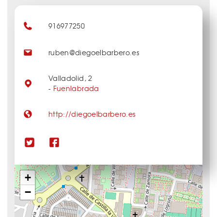
916977250
ruben@diegoelbarbero.es
Valladolid, 2
-
Fuenlabrada
http://diegoelbarbero.es
+
−