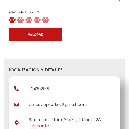
¿Qué nota le pones?
VALORAR
LOCALIZACIÓN Y DETALLES
624202895
cu.cucupcakes@gmail.com
Sacerdote Isidro Albert, 20 local 2A
-
Alicante