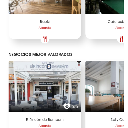
Baoki
Cafe pub B
Alicante
Alicante
NEGOCIOS MEJOR VALORADOS
5/5
El Rincón de Bambam
Sally Can
Alicante
Alicante