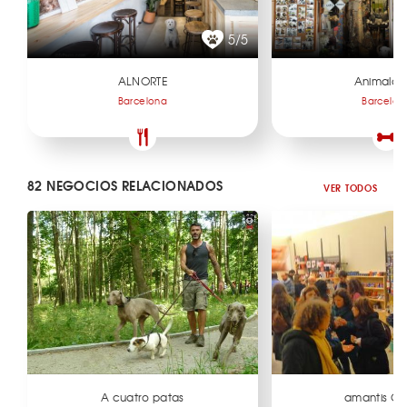
5/5
ALNORTE
Animalad
Barcelona
Barcelon
82 NEGOCIOS RELACIONADOS
VER TODOS
A cuatro patas
amantis Gr