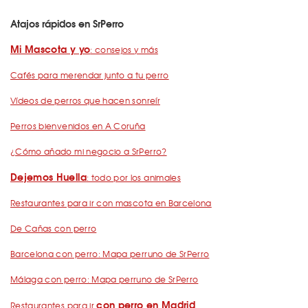
Atajos rápidos en SrPerro
Mi Mascota y yo
: consejos y más
Cafés para merendar junto a tu perro
Vídeos de perros que hacen sonreír
Perros bienvenidos en A Coruña
¿Cómo añado mi negocio a SrPerro?
Dejemos Huella
: todo por los animales
Restaurantes para ir con mascota en Barcelona
De Cañas con perro
Barcelona con perro: Mapa perruno de SrPerro
Málaga con perro: Mapa perruno de SrPerro
con perro en Madrid
Restaurantes para ir