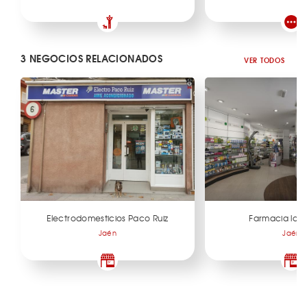
3 NEGOCIOS RELACIONADOS
VER TODOS
Electrodomesticios Paco Ruiz
Farmacia las
Jaén
Jaén