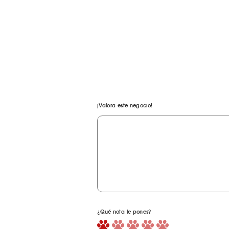
¡Valora este negocio!
¿Qué nota le pones?