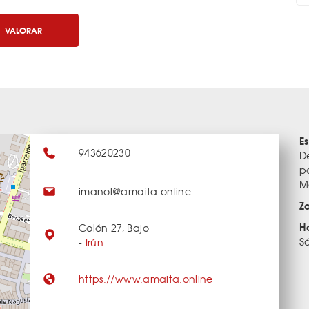
VALORAR
E
943620230
D
p
M
imanol@amaita.online
Z
H
Colón 27, Bajo
S
-
Irún
https://www.amaita.online