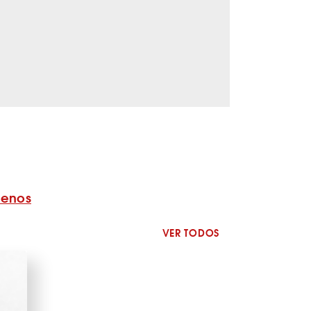
benos
VER TODOS