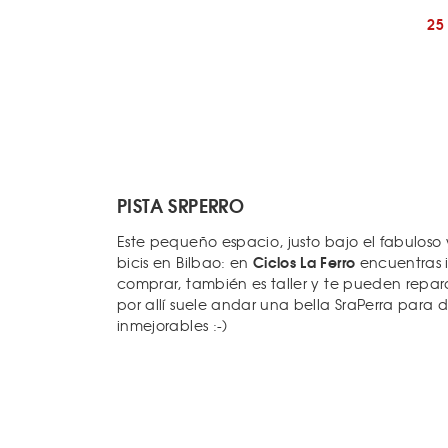
25
PISTA SRPERRO
Este pequeño espacio, justo bajo el fabulos
Ciclos La Ferro
bicis en Bilbao: en
encuentras i
comprar, también es taller y te pueden reparar 
por allí suele andar una bella SraPerra para d
inmejorables :-)