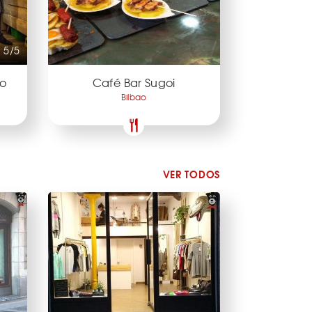
5/5
co
Café Bar Sugoi
Bilbao
VER TODOS