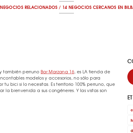
 NEGOCIOS RELACIONADOS
/
14 NEGOCIOS CERCANOS
EN BIL
C
o y también perruno
Bar Marzana 16
, es LA tienda de
ncontables modelos y accesorios, no sólo para
tu bici si lo necesitas. Es territorio 100% perruno, que
ar la bienvenida a sus congéneres. Y las vistas son
E
c
M
d