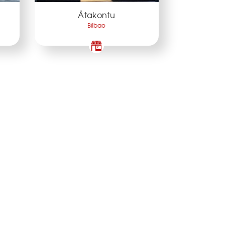
Ätakontu
Bilbao