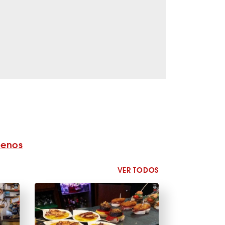
benos
VER TODOS