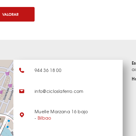
VALORAR
E
a
944 36 18 00
H
info@cicloslaferro.com
Muelle Marzana 16 bajo
-
Bilbao