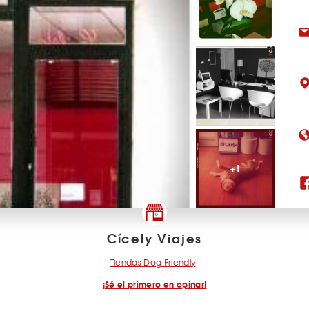
+1
Cícely Viajes
Tiendas Dog Friendly
¡Sé el primero en opinar!