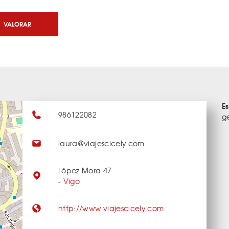
VALORAR
E
986122082
g
laura@viajescicely.com
López Mora 47
-
Vigo
http://www.viajescicely.com