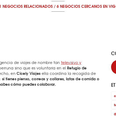
1 NEGOCIOS RELACIONADOS
/
6 NEGOCIOS CERCANOS
EN VI
C
agencia de viajes de nombre tan
televisivo y
Refugio de
 perruna sino que es voluntaria en el
Cícely Viajes
echo, en
ella coordina la recogida de
si tienes pienso, correas y collares, latas de comida o
a:
E
a sabes cómo puedes colaborar.
c
M
d