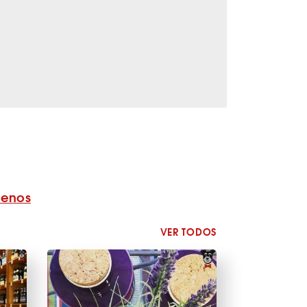
benos
VER TODOS