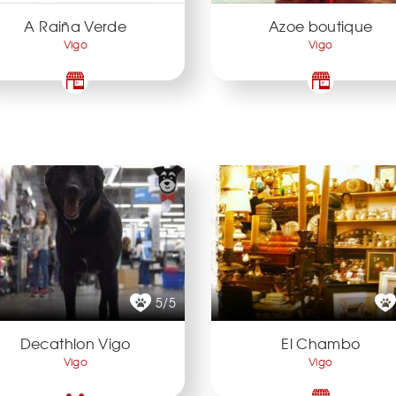
A Raiña Verde
Azoe boutique
Vigo
Vigo
5/5
Decathlon Vigo
El Chambo
Vigo
Vigo