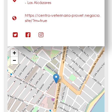
-
Los Alcázares
https://centro-veterinario-provet.negocio.
site/?m=true
+
−