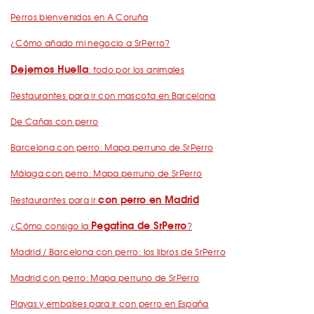
Perros bienvenidos en A Coruña
¿Cómo añado mi negocio a SrPerro?
Dejemos Huella
: todo por los animales
Restaurantes para ir con mascota en Barcelona
De Cañas con perro
Barcelona con perro: Mapa perruno de SrPerro
Málaga con perro: Mapa perruno de SrPerro
con perro en Madrid
Restaurantes para ir
Pegatina de SrPerro
¿Cómo consigo la
?
Madrid / Barcelona con perro: los libros de SrPerro
Madrid con perro: Mapa perruno de SrPerro
Playas y embalses para ir con perro en España