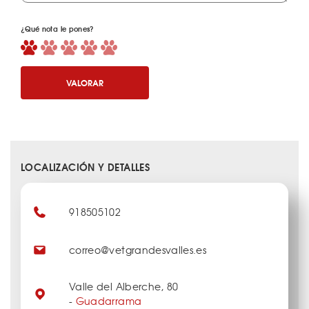
¿Qué nota le pones?
VALORAR
LOCALIZACIÓN Y DETALLES
918505102
correo@vetgrandesvalles.es
Valle del Alberche, 80
-
Guadarrama