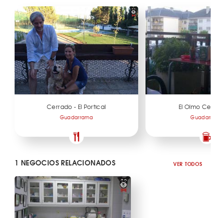
Cerrado - El Portical
El Olmo Cent
Guadarrama
Guadarra
1 NEGOCIOS RELACIONADOS
VER TODOS