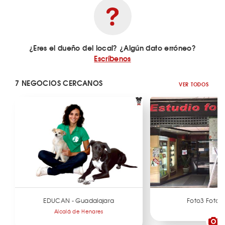
¿Eres el dueño del local? ¿Algún dato erróneo?
Escríbenos
7 NEGOCIOS CERCANOS
VER TODOS
EDUCAN - Guadalajara
Foto3 Fotogr
Alcalá de Henares