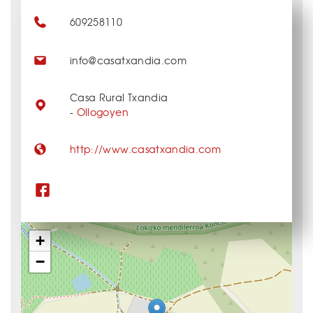
609258110
info@casatxandia.com
Casa Rural Txandia
-
Ollogoyen
http://www.casatxandia.com
+
−