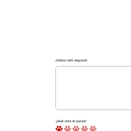
¡Valora este negocio!
¿Qué nota le pones?