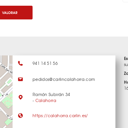
VALORAR
E
941 14 51 56
su
Z
pedidos@carlincalahorra.com
H
1
Ramón Subirán 34
-
Calahorra
https://calahorra.carlin.es/