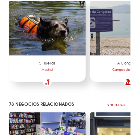
5 Huellas
A Congor
Madrid
Cangas do Mo
78 NEGOCIOS RELACIONADOS
VER TODOS