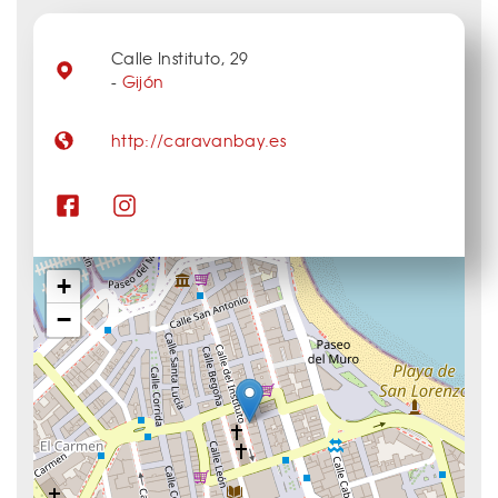
Calle Instituto, 29
-
Gijón
http://caravanbay.es
+
−