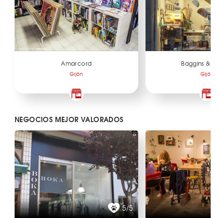
Amarcord
Baggins & C
Gijón
Gijón
NEGOCIOS MEJOR VALORADOS
5/5