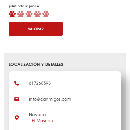
¿Qué nota le pones?
VALORAR
LOCALIZACIÓN Y DETALLES
617268593
info@canmigos.com
Navarra
-
El Masnou