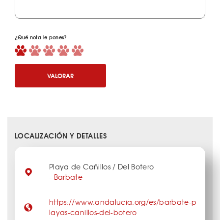
¿Qué nota le pones?
VALORAR
LOCALIZACIÓN Y DETALLES
Playa de Cañillos / Del Botero
-
Barbate
https://www.andalucia.org/es/barbate-p
layas-canillos-del-botero