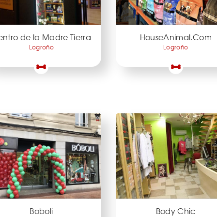
ntro de la Madre Tierra
HouseAnimal.Com
Logroño
Logroño
Boboli
Body Chic