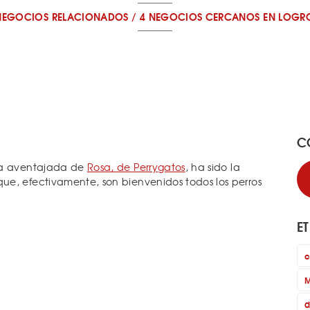
NEGOCIOS RELACIONADOS
/
4 NEGOCIOS CERCANOS
EN LOGR
C
mna aventajada de
Rosa, de Perrygatos
, ha sido la
ue, efectivamente, son bienvenidos todos los perros
E
c
M
d