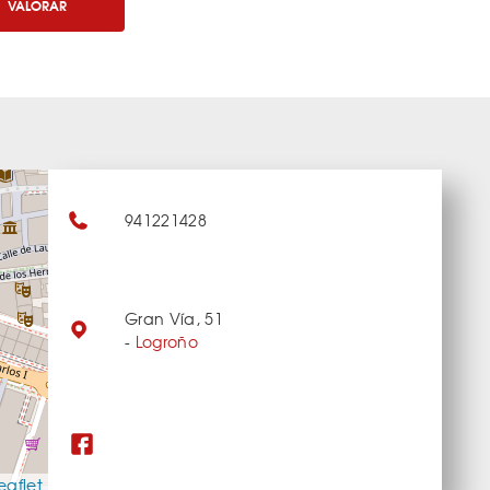
VALORAR
941221428
Gran Vía, 51
-
Logroño
eaflet