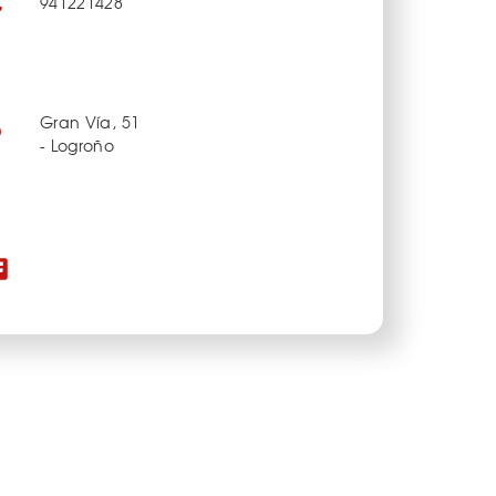
941221428
Gran Vía, 51
- Logroño