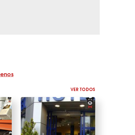
benos
VER TODOS