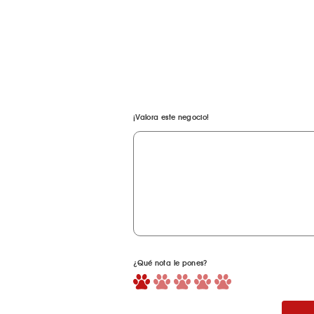
¡Valora este negocio!
¿Qué nota le pones?