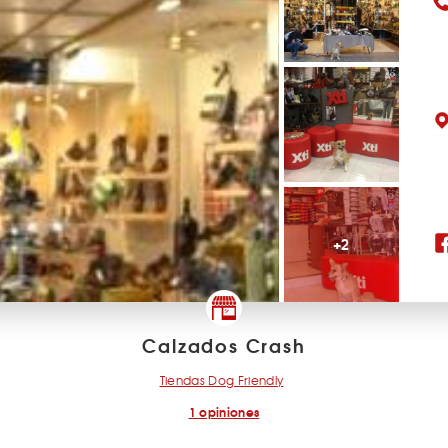
+2
Calzados Crash
Tiendas Dog Friendly
1 opiniones