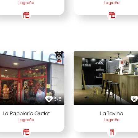
Logroño
Logroño
5/5
La Papelería Outlet
La Tavina
Logroño
Logroño