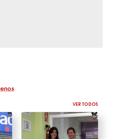
benos
VER TODOS