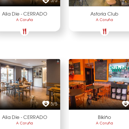
5/5
Alia Die - CERRADO
Astoria Club
A Coruña
A Coruña
5/5
Alia Die - CERRADO
Bikiño
A Coruña
A Coruña