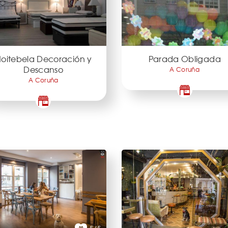
oitebela Decoración y
Parada Obligada
Descanso
A Coruña
A Coruña