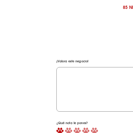
85 
¡Valora este negocio!
¿Qué nota le pones?