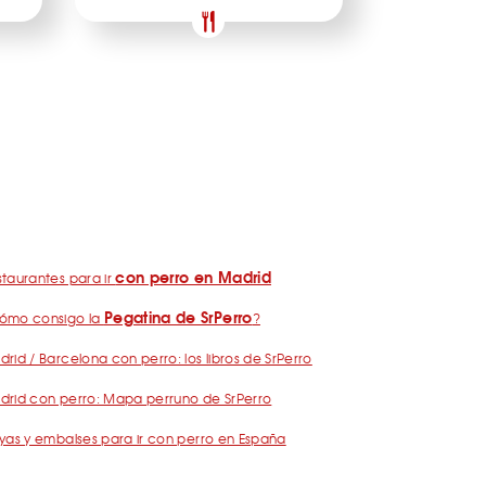
con perro en Madrid
taurantes para ir
Pegatina de SrPerro
ómo consigo la
?
rid / Barcelona con perro: los libros de SrPerro
drid con perro: Mapa perruno de SrPerro
yas y embalses para ir con perro en España