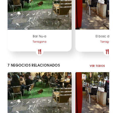
Bar Nu-a
El bosc del
Tarragona
Tarragon
7 NEGOCIOS RELACIONADOS
VER TODOS