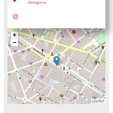
-
Tarragona
+
−
Leaflet