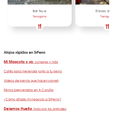
Bar Nu-a
El bosc del
Tarragona
Tarragon
Atajos rápidos en SrPerro
Mi Mascota y yo
: consejos y más
Cafés para merendar junto a tu perro
Vídeos de perros que hacen sonreír
Perros bienvenidos en A Coruña
¿Cómo añado mi negocio a SrPerro?
Dejemos Huella
: todo por los animales