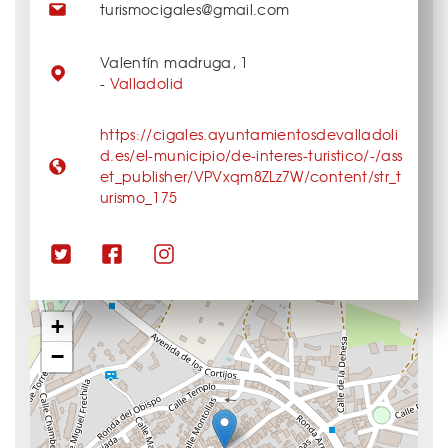
turismocigales@gmail.com
Valentín madruga, 1
-
Valladolid
https://cigales.ayuntamientosdevalladoli
d.es/el-municipio/de-interes-turistico/-/ass
et_publisher/VPVxqm8ZLz7W/content/str_t
urismo_175
+
−