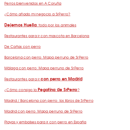
Perros bienvenidos en A Coruña
¿Cómo añado mi negocio a SrPerro?
Dejemos Huella
: todo por los animales
Restaurantes para ir con mascota en Barcelona
De Cañas con perro
Barcelona con perro: Mapa perruno de SrPerro
Málaga con perro: Mapa perruno de SrPerro
con perro en Madrid
Restaurantes para ir
Pegatina de SrPerro
¿Cómo consigo la
?
Madrid / Barcelona con perro: los libros de SrPerro
Madrid con perro: Mapa perruno de SrPerro
Playas y embalses para ir con perro en España