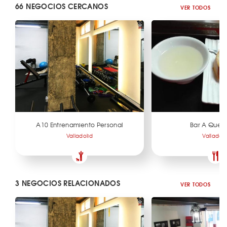
66 NEGOCIOS CERCANOS
VER TODOS
A10 Entrenamiento Personal
Bar A Quei
Valladolid
Valladoli
3 NEGOCIOS RELACIONADOS
VER TODOS