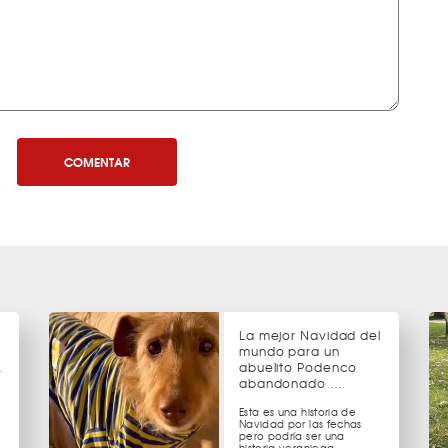
COMENTAR
La mejor Navidad del
mundo para un
…
abuelito Podenco
abandonado …
Esta es una historia de
Navidad por las fechas
pero podría ser una
historia veraniega …