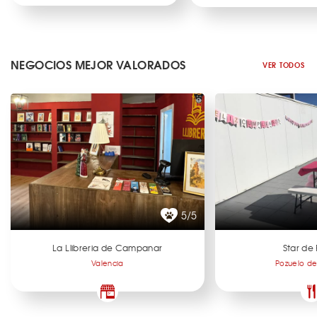
NEGOCIOS MEJOR VALORADOS
VER TODOS
5/5
La Llibreria de Campanar
Star de 
Valencia
Pozuelo de