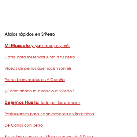
Atajos rápidos en SrPerro
Mi Mascota y yo
: consejos y más
Cafés para merendar junto a tu perro
Vídeos de perros que hacen sonreír
Perros bienvenidos en A Coruña
¿Cómo añado mi negocio a SrPerro?
Dejemos Huella
: todo por los animales
Restaurantes para ir con mascota en Barcelona
De Cañas con perro
Barcelona con perro: Mapa perruno de SrPerro