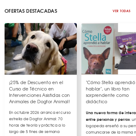
OFERTAS DESTACADAS
VER TODAS
¡25% de Descuento en el
"Cómo Stella aprendió
Curso de Técnico en
hablar", un libro tan
Intervenciones Asistidas con
sorprendente como
Animales de Dogtor Animal!
didáctico
En octubre 2026 arranca el curso
Una nueva forma de intera
estrella de Dogtor Animal: 70
entre personas y perros
: u
horas de teoría y práctica a lo
logopeda enseñó a su per
largo de 5 fines de semana
comunicarse de la misma