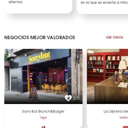
alternos.
en la que se enseña a niños
NEGOCIOS MEJOR VALORADOS
VER TODOS
5/5
Sorry But Brunch&Burger
La Llibreria 
Vigo
Valen