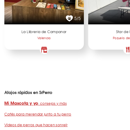
5/5
La Llibreria de Campanar
Star de 
Valencia
Pozuelo de
Atajos rápidos en SrPerro
Mi Mascota y yo
: consejos y más
Cafés para merendar junto a tu perro
Vídeos de perros que hacen sonreír