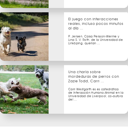
El juego con interacciones
reales, incluso pocos minutos
al día …
P. Jensen, Caisa Persson-Werme y
Lina S. V. Roth, de la Universidad de
Linköping, querían …
Una charla sobre
mordeduras de perros con
Zazie Todd, Carri …
Carri Westgarth es es catedrática
de Interacción Humano-Animal en la
Universidad de Liverpool, co-autora
del …