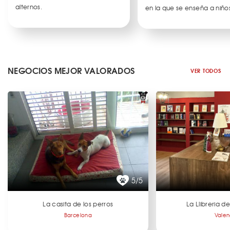
alternos.
en la que se enseña a niños
NEGOCIOS MEJOR VALORADOS
VER TODOS
5/5
La casita de los perros
La Llibreria 
Barcelona
Valen