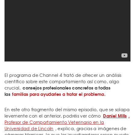
El programa de Channel 4 trató de ofrecer un análisis
científico sobre este comportamiento así como, algo
consejos profesionales concretos a todas
crucial,
las
familias para ayudarles a tratar el problema.
En este otro fragmento del mismo episodio, que se solapa
Daniel Mills
levemente con el anterior, podréis ver cómo
,
Profesor de Comportamiento Veterinario en la
Universidad de Lincoln
, explica, gracias a imágenes de
cámaras térmicas, lo que los investigadores creen puede