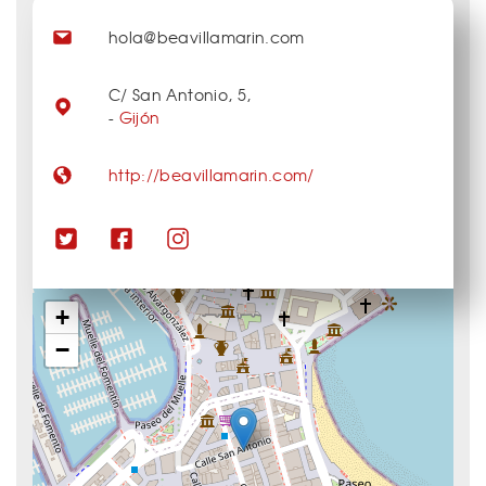
hola@beavillamarin.com
C/ San Antonio, 5,
-
Gijón
http://beavillamarin.com/
+
−