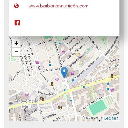
www.barbariannutricón.com
+
−
Leaflet