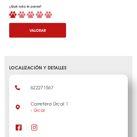
¿Qué nota le pones?
VALORAR
LOCALIZACIÓN Y DETALLES
622271567
Carretera Úrcal 1
-
Úrcal