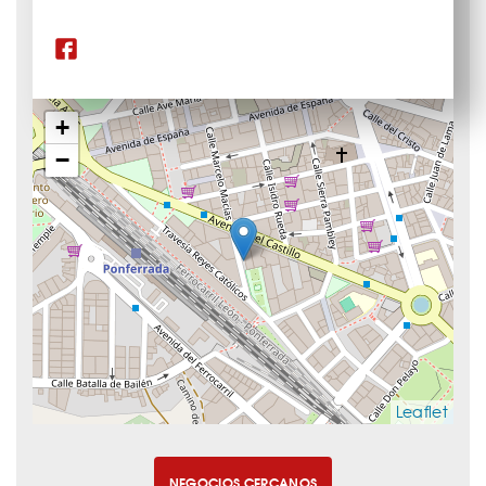
+
−
Leaflet
NEGOCIOS CERCANOS