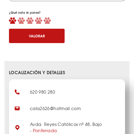
¿Qué nota le pones?
VALORAR
LOCALIZACIÓN Y DETALLES
620 980 280
cala2626@hotmail.com
Avda. Reyes Católicos nº 48, Bajo
-
Ponferrada