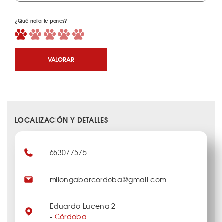
¿Qué nota le pones?
VALORAR
LOCALIZACIÓN Y DETALLES
653077575
milongabarcordoba@gmail.com
Eduardo Lucena 2
-
Córdoba