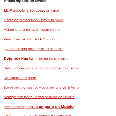
Atajos rápidos en SrPerro
Mi Mascota y yo
: consejos y más
Cafés para merendar junto a tu perro
Vídeos de perros que hacen sonreír
Perros bienvenidos en A Coruña
¿Cómo añado mi negocio a SrPerro?
Dejemos Huella
: todo por los animales
Restaurantes para ir con mascota en Barcelona
De Cañas con perro
Barcelona con perro: Mapa perruno de SrPerro
Málaga con perro: Mapa perruno de SrPerro
con perro en Madrid
Restaurantes para ir
Pegatina de SrPerro