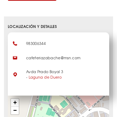
LOCALIZACIÓN Y DETALLES
983006344
cafeteriazabache@msn.com
Avda Prado Boyal 3
-
Laguna de Duero
+
−