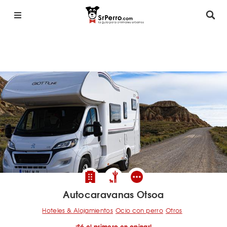
Autocaravanas Otsoa
Hoteles & Alojamientos
Ocio con perro
Otros
¡Sé el primero en opinar!