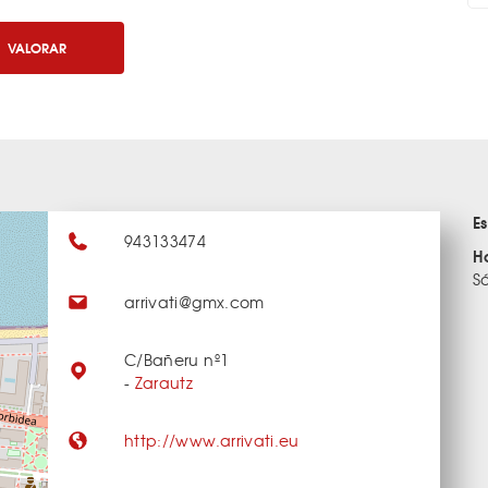
VALORAR
E
943133474
H
S
arrivati@gmx.com
C/Bañeru nº1
-
Zarautz
http://www.arrivati.eu