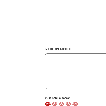
¡Valora este negocio!
¿Qué nota le pones?