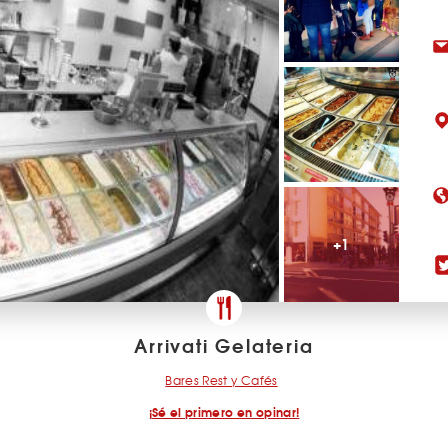
+1
Arrivati Gelateria
Bares Rest y Cafés
¡Sé el primero en opinar!