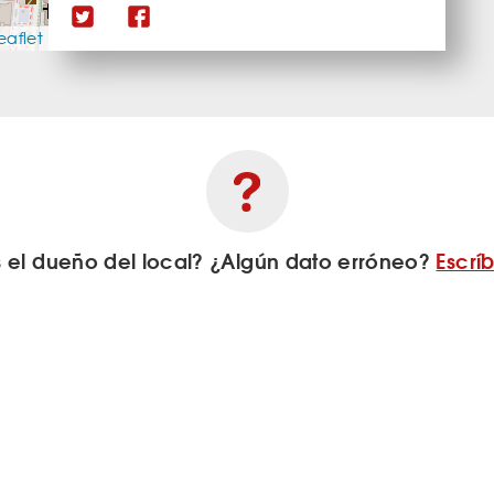
eaflet
s el dueño del local? ¿Algún dato erróneo?
Escrí