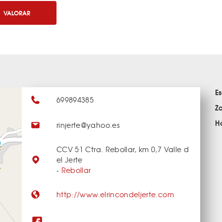
VALORAR
E
699894385
Z
H
rinjerte@yahoo.es
CCV 51 Ctra. Rebollar, km 0,7 Valle d
el Jerte
-
Rebollar
http://www.elrincondeljerte.com