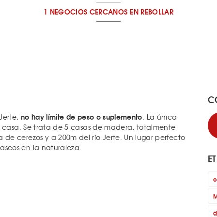
1 NEGOCIOS CERCANOS
EN REBOLLAR
C
no hay límite de peso o suplemento
 Jerte,
. La única
a casa. Se trata de 5 casas de madera, totalmente
e cerezos y a 200m del río Jerte. Un lugar perfecto
seos en la naturaleza.
E
c
M
d