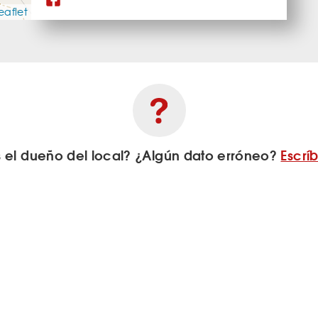
eaflet
s el dueño del local? ¿Algún dato erróneo?
Escrí