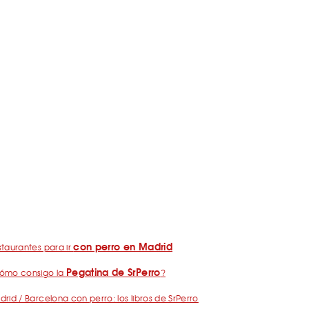
con perro en Madrid
taurantes para ir
Pegatina de SrPerro
ómo consigo la
?
rid / Barcelona con perro: los libros de SrPerro