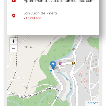
Apartamentos-Airesdelmar@outlook.com
San Juan de Piñera
-
Cudillero
+
−
Leaflet