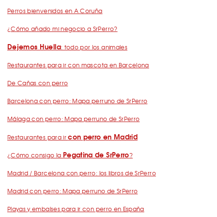
Perros bienvenidos en A Coruña
¿Cómo añado mi negocio a SrPerro?
Dejemos Huella
: todo por los animales
Restaurantes para ir con mascota en Barcelona
De Cañas con perro
Barcelona con perro: Mapa perruno de SrPerro
Málaga con perro: Mapa perruno de SrPerro
con perro en Madrid
Restaurantes para ir
Pegatina de SrPerro
¿Cómo consigo la
?
Madrid / Barcelona con perro: los libros de SrPerro
Madrid con perro: Mapa perruno de SrPerro
Playas y embalses para ir con perro en España