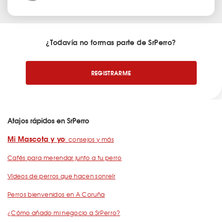
¿Todavía no formas parte de SrPerro?
REGISTRARME
Atajos rápidos en SrPerro
Mi Mascota y yo
: consejos y más
Cafés para merendar junto a tu perro
Vídeos de perros que hacen sonreír
Perros bienvenidos en A Coruña
¿Cómo añado mi negocio a SrPerro?