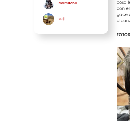
cosa l
martutano
con el
gacela
Fuji
alcanz
FOTOS