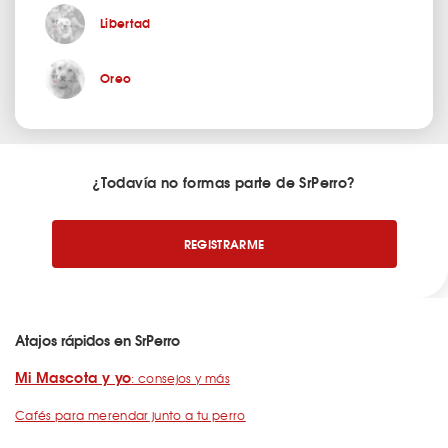
Libertad
Oreo
¿Todavía no formas parte de SrPerro?
REGISTRARME
Atajos rápidos en SrPerro
Mi Mascota y yo
: consejos y más
Cafés para merendar junto a tu perro