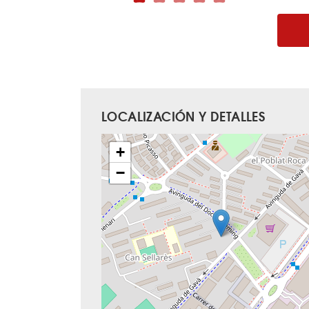
LOCALIZACIÓN Y DETALLES
+
−