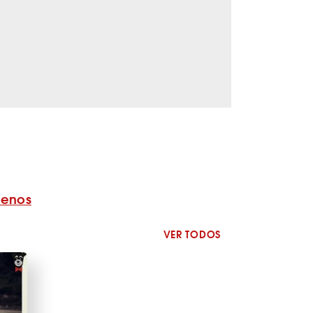
benos
VER TODOS