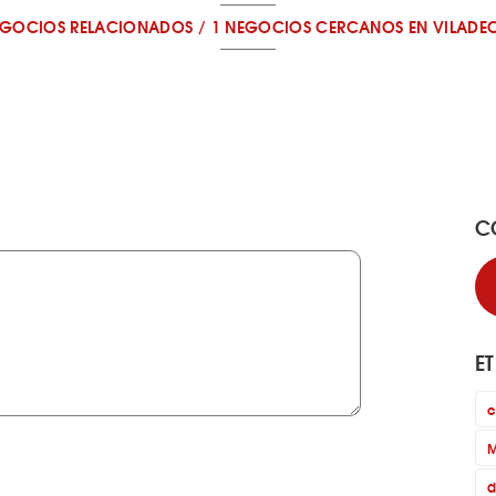
EGOCIOS RELACIONADOS
/
1 NEGOCIOS CERCANOS
EN VILADE
C
E
c
M
d