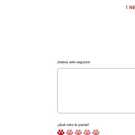
1 N
¡Valora este negocio!
¿Qué nota le pones?