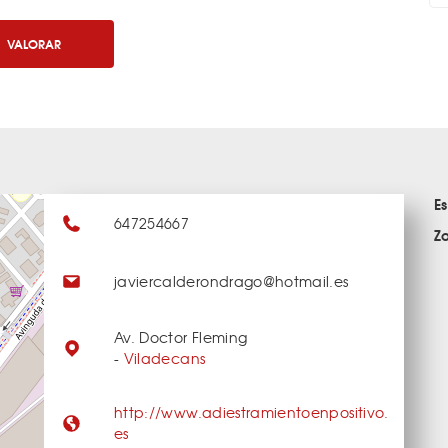
VALORAR
E
647254667
Z
javiercalderondrago@hotmail.es
Av. Doctor Fleming
-
Viladecans
http://www.adiestramientoenpositivo.
es