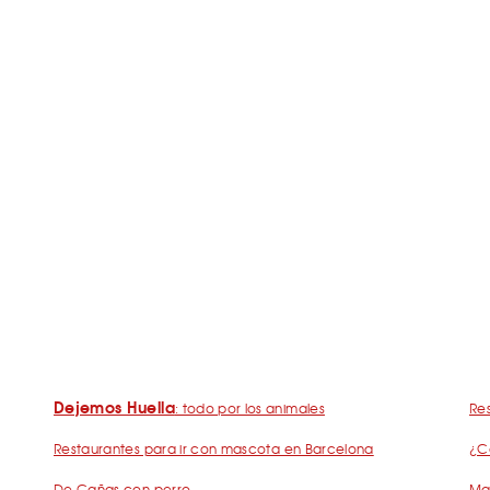
Dejemos Huella
: todo por los animales
Res
Restaurantes para ir con mascota en Barcelona
¿C
De Cañas con perro
Mad