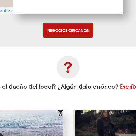
eaflet
NEGOCIOS CERCANOS
s el dueño del local? ¿Algún dato erróneo?
Escrí